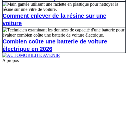
Comment enlever de la résine sur une
voiture
Combien coûte une batterie de voiture
électrique en 2026
A propos
1.
la reprogrammation moteur pour les jeunes conducteurs
2.
shiftech
3.
Casse auto lyon
4.
casse auto 77
5.
POG Voiture
6.
casse auto toulouse