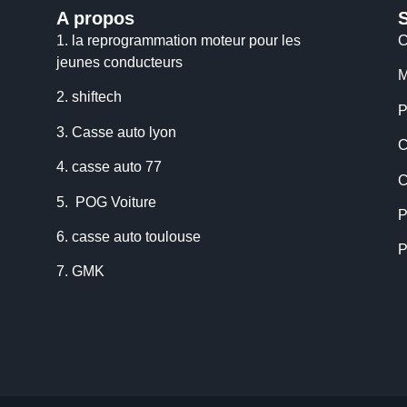
A propos
1.
la reprogrammation moteur pour les
C
jeunes conducteurs
M
2.
shiftech
P
3.
Casse auto lyon
C
4.
casse auto 77
C
5.
POG Voiture
P
6.
casse auto toulouse
P
7.
GMK