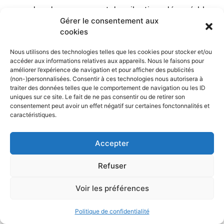
engendrer des secousses et des vibrations désagréables
Gérer le consentement aux
pour les passagers. De plus, la
tenue de route
cookies
perfectible
du Partner Tepee, due en partie à son centre
Nous utilisons des technologies telles que les cookies pour stocker et/ou
de gravité élevé, peut provoquer une certaine prise de
accéder aux informations relatives aux appareils. Nous le faisons pour
roulis dans les virages, rendant la conduite moins
améliorer l’expérience de navigation et pour afficher des publicités
(non-)personnalisées. Consentir à ces technologies nous autorisera à
agréable.
traiter des données telles que le comportement de navigation ou les ID
uniques sur ce site. Le fait de ne pas consentir ou de retirer son
Si vous considérez l’avis sur
le Peugeot Partner Tepee à
consentement peut avoir un effet négatif sur certaines fonctonnalités et
caractéristiques.
éviter
lors de votre recherche de véhicule, il est
également judicieux d’explorer les options disponibles
Accepter
au sein de la gamme Peugeot pour faire un choix éclairé.
Refuser
Pour cela, notre analyse sur
les modèles de Peugeot
3008 à privilégier et à éviter
vous offre une perspective
Voir les préférences
détaillée sur un autre véhicule populaire de la marque,
vous aidant à déterminer quel modèle répond le mieux à
Politique de confidentialité