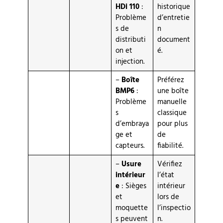
HDi 110
:
historique
Problème
d’entretie
s de
n
distributi
document
on et
é.
injection.
–
Boîte
Préférez
BMP6
:
une boîte
Problème
manuelle
s
classique
d’embraya
pour plus
ge et
de
capteurs.
fiabilité.
–
Usure
Vérifiez
intérieur
l’état
e
: Sièges
intérieur
et
lors de
moquette
l’inspectio
s peuvent
n.