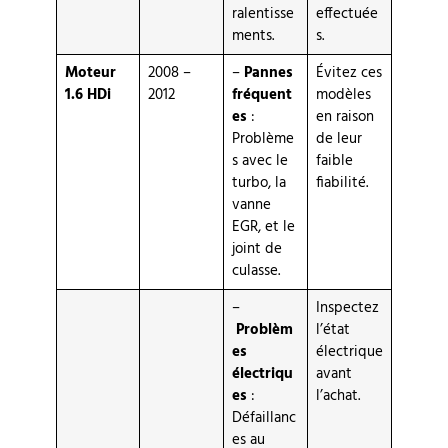
ralentisse
effectuée
ments.
s.
Moteur
2008 –
–
Pannes
Évitez ces
1.6 HDi
2012
fréquent
modèles
es
:
en raison
Problème
de leur
s avec le
faible
turbo, la
fiabilité.
vanne
EGR, et le
joint de
culasse.
–
Inspectez
Problèm
l’état
es
électrique
électriqu
avant
es
:
l’achat.
Défaillanc
es au