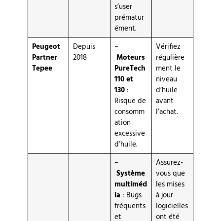
s’user
prématur
ément.
Peugeot
Depuis
–
Vérifiez
Partner
2018
Moteurs
régulière
Tepee
PureTech
ment le
110 et
niveau
130
:
d’huile
Risque de
avant
consomm
l’achat.
ation
excessive
d’huile.
–
Assurez-
Système
vous que
multiméd
les mises
ia
: Bugs
à jour
fréquents
logicielles
et
ont été