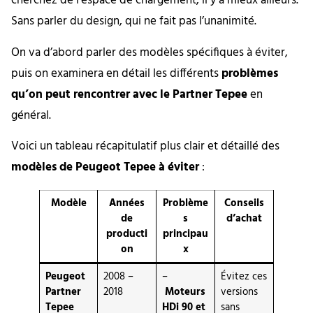
cherchez de l’espace de chargement, il y a mieux ailleurs.
Sans parler du design, qui ne fait pas l’unanimité.
On va d’abord parler des modèles spécifiques à éviter,
puis on examinera en détail les différents
problèmes
qu’on peut rencontrer avec le Partner Tepee
en
général.
Voici un tableau récapitulatif plus clair et détaillé des
modèles de Peugeot Tepee à éviter
:
Modèle
Années
Problème
Conseils
de
s
d’achat
producti
principau
on
x
Peugeot
2008 –
–
Évitez ces
Partner
2018
Moteurs
versions
Tepee
HDi 90 et
sans