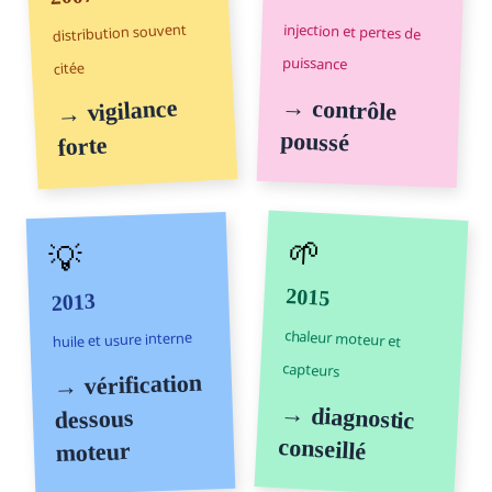
distribution souvent
injection et pertes de
puissance
citée
→ contrôle
→ vigilance
poussé
forte
🌱
💡
2015
2013
chaleur moteur et
huile et usure interne
capteurs
→ vérification
→ diagnostic
dessous
conseillé
moteur