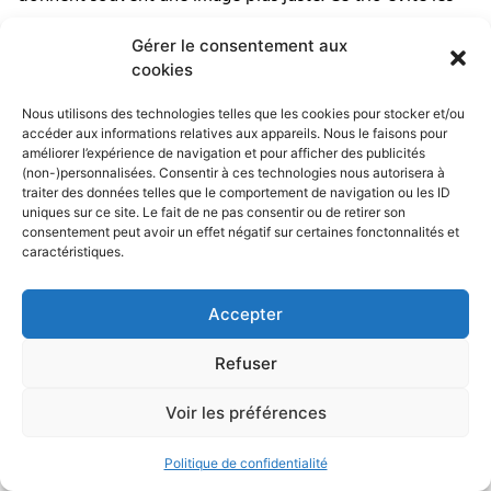
surprises, qui arrivent toujours sans prévenir.
Gérer le consentement aux
cookies
Nous utilisons des technologies telles que les cookies pour stocker et/ou
accéder aux informations relatives aux appareils. Nous le faisons pour
améliorer l’expérience de navigation et pour afficher des publicités
✦ validé ✦
◆ BILAN FINAL ◆
(non-)personnalisées. Consentir à ces technologies nous autorisera à
atelier
traiter des données telles que le comportement de navigation ou les ID
Le bon prix
uniques sur ce site. Le fait de ne pas consentir ou de retirer son
N° ALR26
dépend surtout
consentement peut avoir un effet négatif sur certaines fonctonnalités et
caractéristiques.
du niveau de
protection et de
Accepter
la qualité de
Refuser
pose
Voir les préférences
350 à
2 à 5
Politique de confidentialité