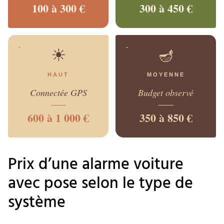
100 à 300 €
300 à 450 €
☀
🪔
HAUT
MOYENNE
Connectée GPS
Budget observé
600 à 1 000 €
350 à 850 €
Prix d’une alarme voiture
avec pose selon le type de
système