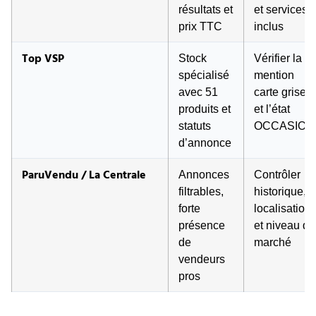
résultats et
et services
prix TTC
inclus
Top VSP
Stock
Vérifier la
spécialisé
mention
avec 51
carte grise
produits et
et l’état
statuts
OCCASION
d’annonce
ParuVendu / La Centrale
Annonces
Contrôler
filtrables,
historique,
forte
localisation
présence
et niveau de
de
marché
vendeurs
pros