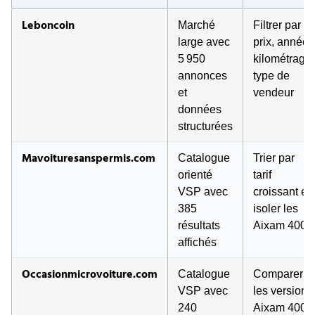
Leboncoin
Marché
Filtrer par
large avec
prix, année,
5 950
kilométrage,
annonces
type de
et
vendeur
données
structurées
Mavoituresanspermis.com
Catalogue
Trier par
orienté
tarif
VSP avec
croissant et
385
isoler les
résultats
Aixam 400
affichés
Occasionmicrovoiture.com
Catalogue
Comparer
VSP avec
les versions
240
Aixam 400