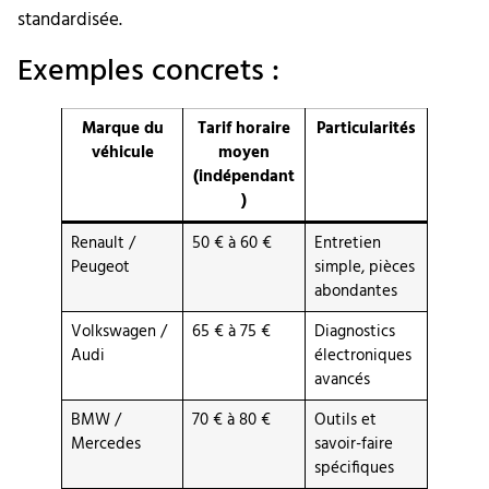
standardisée.
Exemples concrets :
Marque du
Tarif horaire
Particularités
véhicule
moyen
(indépendant
)
Renault /
50 € à 60 €
Entretien
Peugeot
simple, pièces
abondantes
Volkswagen /
65 € à 75 €
Diagnostics
Audi
électroniques
avancés
BMW /
70 € à 80 €
Outils et
Mercedes
savoir-faire
spécifiques