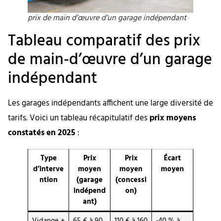
prix de main d’œuvre d’un garage indépendant
Tableau comparatif des prix
de main-d’œuvre d’un garage
indépendant
Les garages indépendants affichent une large diversité de
tarifs. Voici un tableau récapitulatif des
prix moyens
constatés en 2025
:
Type
Prix
Prix
Écart
d’interve
moyen
moyen
moyen
ntion
(garage
(concessi
indépend
on)
ant)
Vidange +
65 € à 90
110 € à 160
-40 % à