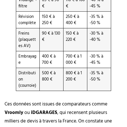
filtre
€
€
-45 %
Révision
150 € à
250 € à
-35 % à
complète
250 €
400 €
-50 %
Freins
90 € à 130
150 € à
-30 % à
(plaquett
€
220 €
-40 %
es AV)
Embrayag
400 € à
700 € à 1
-30 % à
e
700 €
000 €
-45 %
Distributi
500 € à
800 € à 1
-35 % à
on
800 €
200 €
-50 %
(courroie)
Ces données sont issues de comparateurs comme
Vroomly
ou
iDGARAGES
, qui recensent plusieurs
milliers de devis à travers la France. On constate une