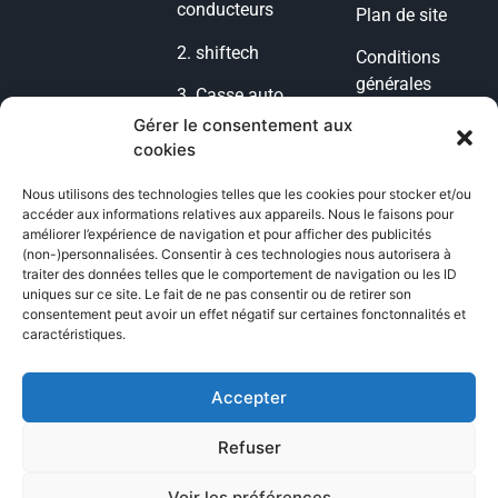
conducteurs
Plan de site
2.
shiftech
Conditions
générales
3.
Casse auto
d’utilisation
lyon
Gérer le consentement aux
cookies
Condition
4.
casse auto
générales de
77
Nous utilisons des technologies telles que les cookies pour stocker et/ou
vente
accéder aux informations relatives aux appareils. Nous le faisons pour
5.
POG
améliorer l’expérience de navigation et pour afficher des publicités
Politique de
(non-)personnalisées. Consentir à ces technologies nous autorisera à
Voiture
traiter des données telles que le comportement de navigation ou les ID
cookies
uniques sur ce site. Le fait de ne pas consentir ou de retirer son
6.
casse auto
consentement peut avoir un effet négatif sur certaines fonctonnalités et
Politique de
toulouse
caractéristiques.
confidentialité
7.
GMK
Accepter
Refuser
Voir les préférences