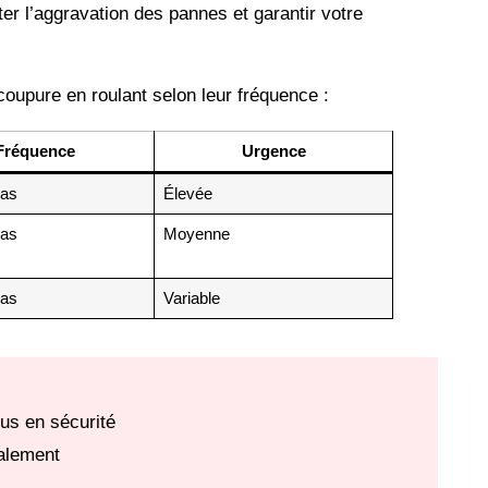
er l’aggravation des pannes et garantir votre
oupure en roulant selon leur fréquence :
Fréquence
Urgence
cas
Élevée
cas
Moyenne
cas
Variable
us en sécurité
malement