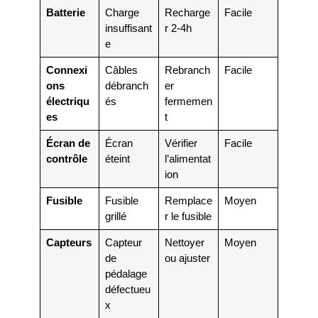
Batterie
Charge
Recharge
Facile
insuffisant
r 2-4h
e
Connexi
Câbles
Rebranch
Facile
ons
débranch
er
électriqu
és
fermemen
es
t
Écran de
Écran
Vérifier
Facile
contrôle
éteint
l’alimentat
ion
Fusible
Fusible
Remplace
Moyen
grillé
r le fusible
Capteurs
Capteur
Nettoyer
Moyen
de
ou ajuster
pédalage
défectueu
x