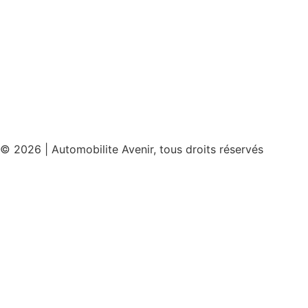
Conditions générales d’utilisation
Condition générales de vente
Politique de cookies
Politique de confidentialité
© 2026 | Automobilite Avenir, tous droits réservés