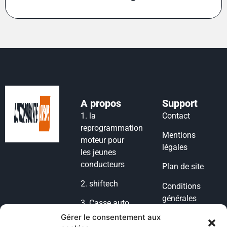
A propos
Support
1.
la
Contact
reprogrammation
Mentions
moteur pour
légales
les jeunes
conducteurs
Plan de site
2.
shiftech
Conditions
générales
3.
Casse auto
d’utilisation
lyon
Gérer le consentement aux