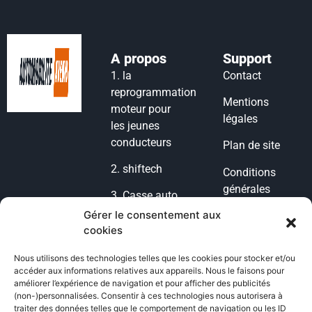
A propos
Support
1.
la
Contact
reprogrammation
Mentions
moteur pour
légales
les jeunes
conducteurs
Plan de site
2.
shiftech
Conditions
générales
3.
Casse auto
d’utilisation
lyon
Gérer le consentement aux
cookies
Condition
4.
casse auto
générales de
77
Nous utilisons des technologies telles que les cookies pour stocker et/ou
vente
accéder aux informations relatives aux appareils. Nous le faisons pour
5.
POG
améliorer l’expérience de navigation et pour afficher des publicités
Politique de
(non-)personnalisées. Consentir à ces technologies nous autorisera à
Voiture
cookies
traiter des données telles que le comportement de navigation ou les ID