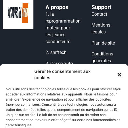
A propos
Support
1.
la
Contact
reprogrammation
Mentions
moteur pour
légales
les jeunes
conducteurs
Plan de site
2.
shiftech
Conditions
générales
3.
Casse auto
d’utilisation
lyon
Gérer le consentement aux
cookies
Condition
4.
casse auto
générales de
77
Nous utilisons des technologies telles que les cookies pour stocker et/ou
vente
accéder aux informations relatives aux appareils. Nous le faisons pour
5.
POG
améliorer l’expérience de navigation et pour afficher des publicités
Politique de
(non-)personnalisées. Consentir à ces technologies nous autorisera à
Voiture
cookies
traiter des données telles que le comportement de navigation ou les ID
uniques sur ce site. Le fait de ne pas consentir ou de retirer son
6.
casse auto
consentement peut avoir un effet négatif sur certaines fonctonnalités et
Politique de
toulouse
caractéristiques.
confidentialité