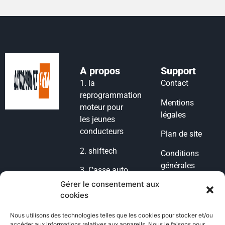
A propos
Support
1.
la
Contact
reprogrammation
Mentions
moteur pour
légales
les jeunes
conducteurs
Plan de site
2.
shiftech
Conditions
générales
3.
Casse auto
d’utilisation
lyon
Gérer le consentement aux
cookies
Condition
4.
casse auto
générales de
77
Nous utilisons des technologies telles que les cookies pour stocker et/ou
vente
accéder aux informations relatives aux appareils. Nous le faisons pour