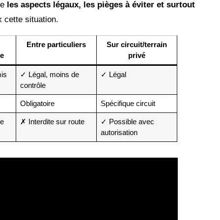
le
les aspects légaux, les pièges à éviter et surtout
cette situation.
Entre particuliers
Sur circuit/terrain
re
privé
is
✓ Légal, moins de
✓ Légal
contrôle
Obligatoire
Spécifique circuit
te
✗ Interdite sur route
✓ Possible avec
autorisation