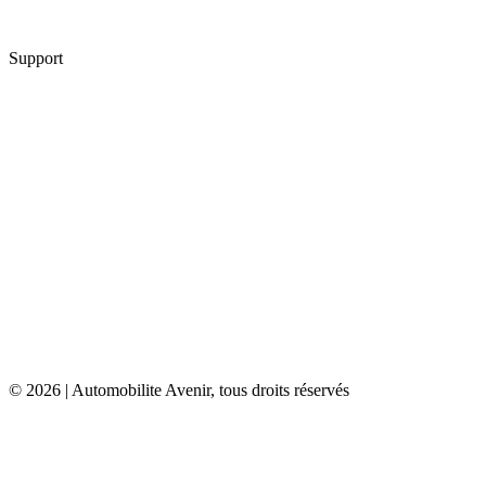
7.
GMK
Support
Contact
Mentions légales
Plan de site
Conditions générales d’utilisation
Condition générales de vente
Politique de cookies
Politique de confidentialité
© 2026 | Automobilite Avenir, tous droits réservés