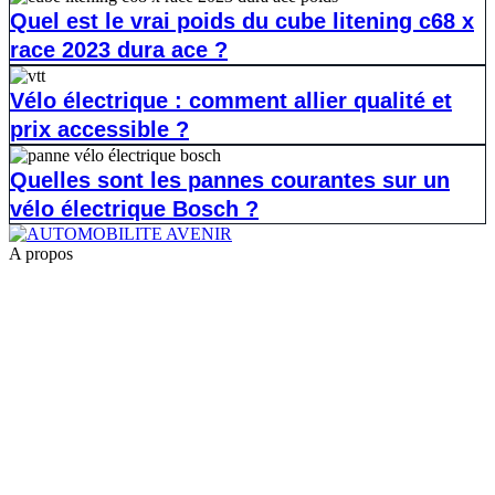
Quel est le vrai poids du cube litening c68 x
race 2023 dura ace ?
Vélo électrique : comment allier qualité et
prix accessible ?
Quelles sont les pannes courantes sur un
vélo électrique Bosch ?
A propos
1.
la reprogrammation moteur pour les jeunes conducteurs
2.
shiftech
3.
Casse auto lyon
4.
casse auto 77
5.
POG Voiture
6.
casse auto toulouse