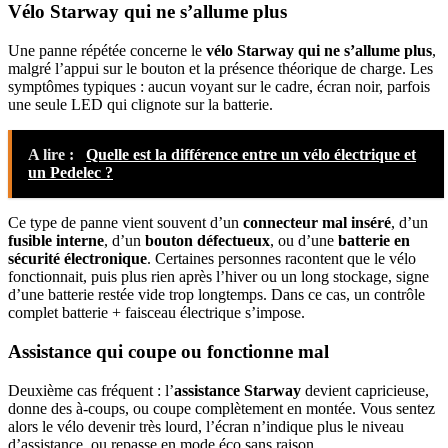
Vélo Starway qui ne s’allume plus
Une panne répétée concerne le
vélo Starway qui ne s’allume plus
,
malgré l’appui sur le bouton et la présence théorique de charge. Les
symptômes typiques : aucun voyant sur le cadre, écran noir, parfois
une seule LED qui clignote sur la batterie.
A lire :
Quelle est la différence entre un vélo électrique et
un Pedelec ?
Ce type de panne vient souvent d’un
connecteur mal inséré
, d’un
fusible interne
, d’un
bouton défectueux
, ou d’une
batterie en
sécurité électronique
. Certaines personnes racontent que le vélo
fonctionnait, puis plus rien après l’hiver ou un long stockage, signe
d’une batterie restée vide trop longtemps. Dans ce cas, un contrôle
complet batterie + faisceau électrique s’impose.
Assistance qui coupe ou fonctionne mal
Deuxième cas fréquent : l’
assistance Starway
devient capricieuse,
donne des à‑coups, ou coupe complètement en montée. Vous sentez
alors le vélo devenir très lourd, l’écran n’indique plus le niveau
d’assistance, ou repasse en mode éco sans raison.