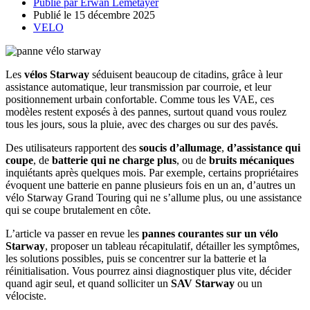
Publié par
Erwan Lemetayer
Publié le
15 décembre 2025
VELO
Les
vélos Starway
séduisent beaucoup de citadins, grâce à leur
assistance automatique, leur transmission par courroie, et leur
positionnement urbain confortable. Comme tous les VAE, ces
modèles restent exposés à des pannes, surtout quand vous roulez
tous les jours, sous la pluie, avec des charges ou sur des pavés.
Des utilisateurs rapportent des
soucis d’allumage
,
d’assistance qui
coupe
, de
batterie qui ne charge plus
, ou de
bruits mécaniques
inquiétants après quelques mois. Par exemple, certains propriétaires
évoquent une batterie en panne plusieurs fois en un an, d’autres un
vélo Starway Grand Touring qui ne s’allume plus, ou une assistance
qui se coupe brutalement en côte.
L’article va passer en revue les
pannes courantes sur un vélo
Starway
, proposer un tableau récapitulatif, détailler les symptômes,
les solutions possibles, puis se concentrer sur la batterie et la
réinitialisation. Vous pourrez ainsi diagnostiquer plus vite, décider
quand agir seul, et quand solliciter un
SAV Starway
ou un
vélociste.