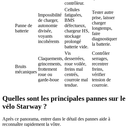
contrôleur.
Cellules
Tester autre
Impossibilité
fatiguées,
prise, laisser
de charger,
BMS
charger
Panne de
autonomie
défectueux,
longtemps,
batterie
divisée,
chargeur HS,
faire
voyants
stockage
diagnostiquer
incohérents
prolongé
la batterie.
batterie vide.
Vis
Contrôler
Claquements,
desserrées,
serrages,
grincements,
roue voilée,
recentrer
Bruits
frottement
freins mal
freins,
mécaniques
roue ou
centrés,
vérifier
garde‑boue
courroie mal
tension de
tendue.
courroie.
Quelles sont les principales pannes sur le
vélo Starway ?
Après ce panorama, entrer dans le détail des pannes aide à
reconnaître rapidement la vôtre.