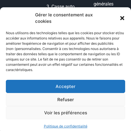
générales
3.
Casse auto
d’utilisation
lyon
Gérer le consentement aux
cookies
Condition
4.
casse auto
générales de
77
Nous utilisons des technologies telles que les cookies pour stocker et/ou
vente
accéder aux informations relatives aux appareils. Nous le faisons pour
5.
POG
améliorer l’expérience de navigation et pour afficher des publicités
Politique de
(non-)personnalisées. Consentir à ces technologies nous autorisera à
Voiture
cookies
traiter des données telles que le comportement de navigation ou les ID
uniques sur ce site. Le fait de ne pas consentir ou de retirer son
6.
casse auto
consentement peut avoir un effet négatif sur certaines fonctonnalités et
Politique de
toulouse
caractéristiques.
confidentialité
7.
GMK
Accepter
Refuser
Voir les préférences
© 2026 | Automobilite Avenir, tous droits réservés
Politique de confidentialité