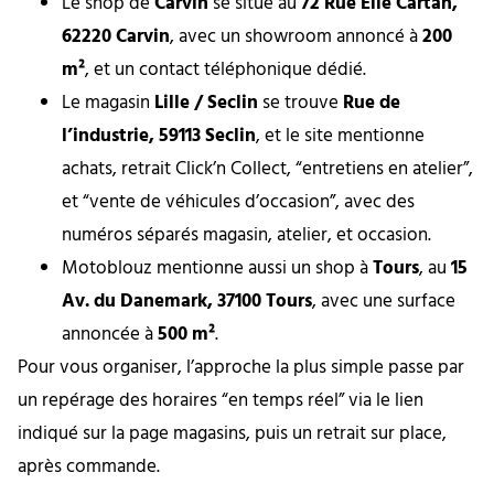
Le shop de
Carvin
se situe au
72 Rue Élie Cartan,
62220 Carvin
, avec un showroom annoncé à
200
m²
, et un contact téléphonique dédié.
Le magasin
Lille / Seclin
se trouve
Rue de
l’industrie, 59113 Seclin
, et le site mentionne
achats, retrait Click’n Collect, “entretiens en atelier”,
et “vente de véhicules d’occasion”, avec des
numéros séparés magasin, atelier, et occasion.
Motoblouz mentionne aussi un shop à
Tours
, au
15
Av. du Danemark, 37100 Tours
, avec une surface
annoncée à
500 m²
.
Pour vous organiser, l’approche la plus simple passe par
un repérage des horaires “en temps réel” via le lien
indiqué sur la page magasins, puis un retrait sur place,
après commande.