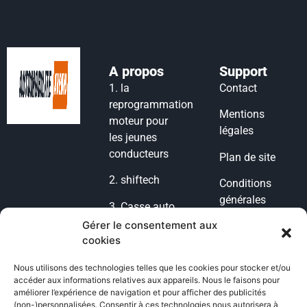
A propos
Support
1.
la
Contact
reprogrammation
Mentions
moteur pour
légales
les jeunes
conducteurs
Plan de site
2.
shiftech
Conditions
générales
3.
Casse auto
d’utilisation
lyon
Gérer le consentement aux
cookies
Condition
4.
casse auto
générales de
77
Nous utilisons des technologies telles que les cookies pour stocker et/ou
vente
accéder aux informations relatives aux appareils. Nous le faisons pour
5.
POG
améliorer l’expérience de navigation et pour afficher des publicités
Politique de
(non-)personnalisées. Consentir à ces technologies nous autorisera à