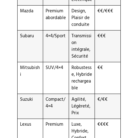
Mazda
Premium
Design,
€€/€€€
abordable
Plaisir de
conduite
Subaru
4×4/Sport
Transmissi
€€€
on
intégrale,
Sécurité
Mitsubish
SUV/4×4
Robustess
€€
i
e, Hybride
rechargea
ble
Suzuki
Compact/
Agilité,
€/€€
4×4
Légèreté,
Prix
Lexus
Premium
Luxe,
€€€€
Hybride,