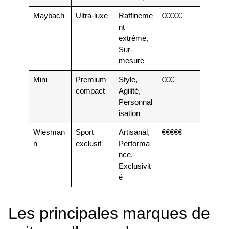
Maybach
Ultra-luxe
Raffineme
€€€€€
nt
extrême,
Sur-
mesure
Mini
Premium
Style,
€€€
compact
Agilité,
Personnal
isation
Wiesman
Sport
Artisanal,
€€€€€
n
exclusif
Performa
nce,
Exclusivit
é
Les principales marques de