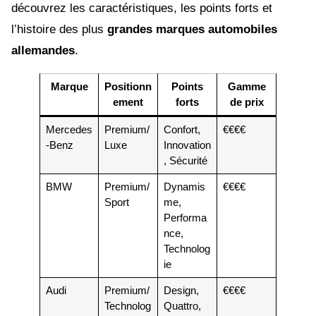
découvrez les caractéristiques, les points forts et
l’histoire des plus
grandes marques automobiles
allemandes
.
Marque
Positionn
Points
Gamme
ement
forts
de prix
Mercedes
Premium/
Confort,
€€€€
-Benz
Luxe
Innovation
, Sécurité
BMW
Premium/
Dynamis
€€€€
Sport
me,
Performa
nce,
Technolog
ie
Audi
Premium/
Design,
€€€€
Technolog
Quattro,