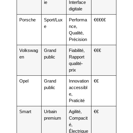
ie
Interface
digitale
Porsche
Sport/Lux
Performa
€€€€€
e
nce,
Qualité,
Précision
Volkswag
Grand
Fiabilité,
€€€
en
public
Rapport
qualité-
prix
Opel
Grand
Innovation
€€
public
accessibl
e,
Praticité
Smart
Urbain
Agilité,
€€
premium
Compacit
é,
Électrique