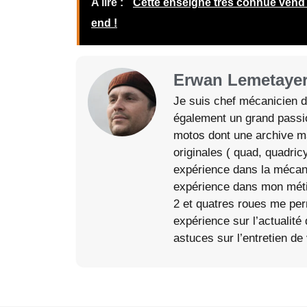
A lire :
Cette enseigne très connue vend 
end !
Erwan Lemetaye
Je suis chef mécanicien d
également un grand passi
motos dont une archive m
originales ( quad, quadri
expérience dans la mécani
expérience dans mon métie
2 et quatres roues me pe
expérience sur l’actualité
astuces sur l’entretien de