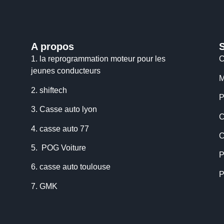
A propos
1.
la reprogrammation moteur pour les
C
jeunes conducteurs
M
2.
shiftech
P
3.
Casse auto lyon
C
4.
casse auto 77
C
5.
POG Voiture
P
6.
casse auto toulouse
P
7.
GMK