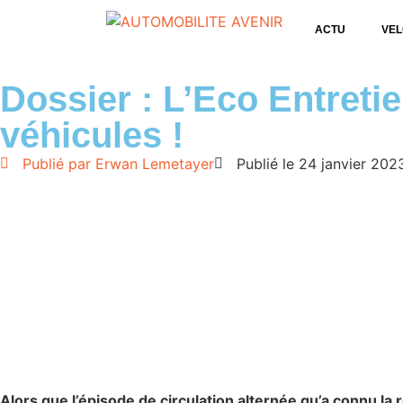
ACTU
VEL
Dossier : L’Eco Entretie
véhicules !
Publié par
Erwan Lemetayer
Publié le
24 janvier 202
Alors que l’épisode de circulation alternée qu’a connu la 