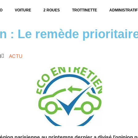
O
VOITURE
2 ROUES
TROTTINETTE
ADMINISTRATIF
n : Le remède prioritaire
3
ACTU
région parisienne au printemps dernier a divisé l’opinion p