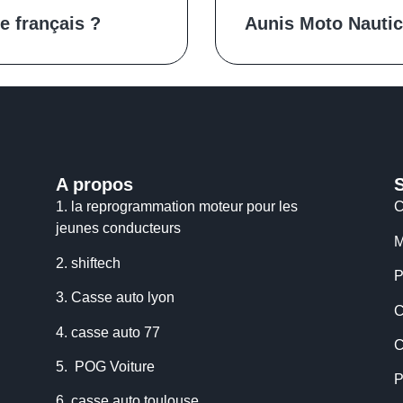
e français ?
Aunis Moto Nautic
A propos
1.
la reprogrammation moteur pour les
C
jeunes conducteurs
M
2.
shiftech
P
3.
Casse auto lyon
C
4.
casse auto 77
C
5.
POG Voiture
P
6.
casse auto toulouse