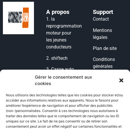
A propos
Support
1.
la
Contact
reprogrammation
Mentions
moteur pour
légales
les jeunes
conducteurs
Plan de site
2.
shiftech
Conditions
générales
3.
Casse auto
d’utilisation
lyon
Gérer le consentement aux
cookies
Condition
4.
casse auto
générales de
77
Nous utilisons des technologies telles que les cookies pour stocker et/ou
vente
accéder aux informations relatives aux appareils. Nous le faisons pour
5.
POG
améliorer l’expérience de navigation et pour afficher des publicités
Politique de
(non-)personnalisées. Consentir à ces technologies nous autorisera à
Voiture
traiter des données telles que le comportement de navigation ou les ID
cookies
uniques sur ce site. Le fait de ne pas consentir ou de retirer son
6.
casse auto
consentement peut avoir un effet négatif sur certaines fonctonnalités et
Politique de