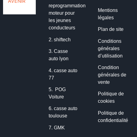
reprogrammation
Mentions
moteur pour
légales
les jeunes
conducteurs
Plan de site
2.
shiftech
Conditions
générales
3.
Casse
d’utilisation
auto lyon
Condition
4.
casse auto
générales de
77
vente
5.
POG
Politique de
Voiture
cookies
6.
casse auto
Politique de
toulouse
confidentialité
7.
GMK