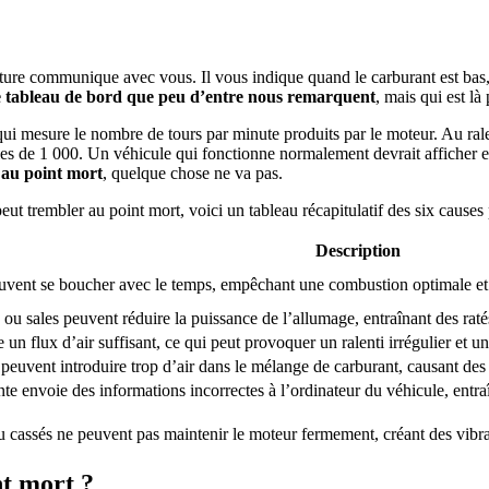
iture communique avec vous. Il vous indique quand le carburant est bas, 
le tableau de bord que peu d’entre nous remarquent
, mais qui est l
i mesure le nombre de tours par minute produits par le moteur. Au rale
iples de 1 000. Un véhicule qui fonctionne normalement devrait afficher
 au point mort
, quelque chose ne va pas.
ut trembler au point mort, voici un tableau récapitulatif des six causes 
Description
uvent se boucher avec le temps, empêchant une combustion optimale et c
u sales peuvent réduire la puissance de l’allumage, entraînant des ratés e
e un flux d’air suffisant, ce qui peut provoquer un ralenti irrégulier et
peuvent introduire trop d’air dans le mélange de carburant, causant des ra
e envoie des informations incorrectes à l’ordinateur du véhicule, entraî
 cassés ne peuvent pas maintenir le moteur fermement, créant des vibrat
nt mort ?