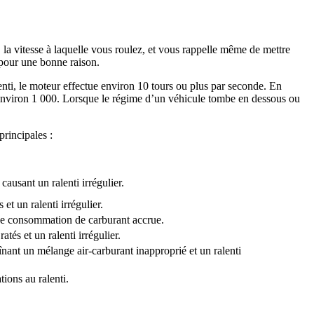
la vitesse à laquelle vous roulez, et vous rappelle même de mettre
à pour une bonne raison.
nti, le moteur effectue environ 10 tours ou plus par seconde. En
 environ 1 000. Lorsque le régime d’un véhicule tombe en dessous ou
principales :
ausant un ralenti irrégulier.
t un ralenti irrégulier.
 une consommation de carburant accrue.
tés et un ralenti irrégulier.
nant un mélange air-carburant inapproprié et un ralenti
ions au ralenti.