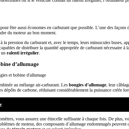
éterminés ou si le véhicule connaît un ralenti irrégulier, l’ordinateur
our être aussi économes en carburant que possible. L’une des façons d’y
lindre du moteur au bon moment.
à la pression du carburant et, avec le temps, leurs minuscules buses, ap
apables de distribuer la quantité appropriée de carburant nécessaire à 
t un
ralenti irrégulier
.
bobine d’allumage
combinée au mélange air-carburant. Les
bougies d’allumage
, leur câbla
les dépôts de carbone, réduisant considérablement la puissance créée lor
e
omètres, vous assurez une étincelle suffisante à chaque fois. De plus,
s problèmes de moteur, des composants d’allumage endommagés peuvent 