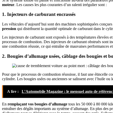
Si le système tombe en panne et fonctionne au-delà des paramètres préd
moteur
. Les causes les plus courantes d’un ralenti irrégulier sont :
1. Injecteurs de carburant encrassés
Les véhicules d’aujourd’hui sont des machines sophistiquées conçues p
pression
qui distribuent la quantité optimale de carburant dans le cy
Les injecteurs de carburant sont exposés à des températures élevées et 
processus de combustion. Des injecteurs de carburant obstrués sont inc
une combustion réussie, ce qui entraîne de mauvaises performances e
2. Bougies d’allumage usées, câblage des bougies et 
Pour que le processus de combustion réussisse, il faut une étincelle 
cylindre. Les bougies usées ou anciennes se salissent avec l’huile ou 
A lire :
L’Automobile Magazine : le mensuel auto de référenc
En
remplaçant vos bougies d’allumage
tous les 50 000 à 80 000 kil
entraîner des dégâts importants au système d’allumage. En plus de