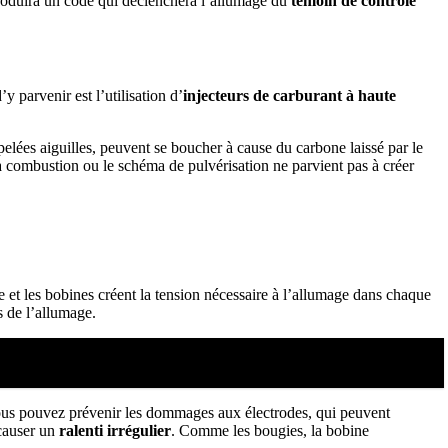
 produira un code qui déclenchera l’allumage du
témoin de contrôle
 parvenir est l’utilisation d’
injecteurs de carburant à haute
pelées aiguilles, peuvent se boucher à cause du carbone laissé par le
la combustion ou le schéma de pulvérisation ne parvient pas à créer
ge et les bobines créent la tension nécessaire à l’allumage dans chaque
s de l’allumage.
 vous pouvez prévenir les dommages aux électrodes, qui peuvent
causer un
ralenti irrégulier
. Comme les bougies, la bobine