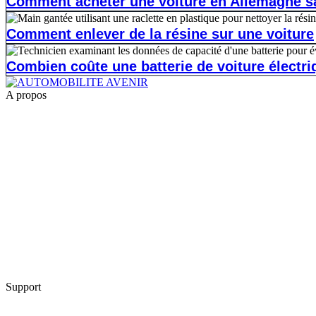
Comment acheter une voiture en Allemagne s
Comment enlever de la résine sur une voiture
Combien coûte une batterie de voiture électri
A propos
1.
la reprogrammation moteur pour les jeunes conducteurs
2.
shiftech
3.
Casse auto lyon
4.
casse auto 77
5.
POG Voiture
6.
casse auto toulouse
7.
GMK
Support
Contact