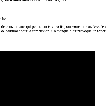
mage du
témoin moteur
et un ralenti irrégulier.
de contaminants qui pourraient être nocifs pour votre moteur. Avec le tem
nge de carburant pour la combustion. Un manque d’air provoque un
fonct
.