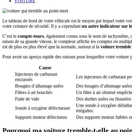
VOITURE
Le tableau de bord de votre véhicule est le moyen par lequel votre vo
votre ceinture de sécurité. Il y a cependant
un autre indicateur sur 
C’est le
compte-tours
, également connu sous le nom de tachymètre, qu
raison de sa grande vitesse, le compteur affiche les comptes en mult
est de plus en plus élevé que la normale, surtout si la
voiture tremble
Pour avoir un aperçu rapide des raisons pour lesquelles votre voiture pe
Cause
Injecteurs de carburant
Les injecteurs de carburant pe
encrassés
Bougies d’allumage usées
Des bougies d’allumage usées o
Filtres à air bouchés
Un filtre à air obstrué empêch
Fuite de vide
Des durites usées ou fissurées 
Une sonde à oxygène défaillant
Sonde à oxygène défectueuse
irrégulier.
Supports moteur défectueux
Des supports moteur faibles ou
Pourquoi ma voiture tremble-t-elle au poi