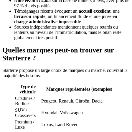
Note eKomi : 4,8/5
sur la base de milliers d’avis, avec plus de
97 % d’avis positifs.
Témoignages récents évoquent un
accueil excellent
, une
livraison rapide
, un financement fluide et une
prise en
charge administrative impeccable
.
Sources indépendantes mentionnent quelques retards ou
lenteurs au niveau de l’immatriculation, mais le bilan reste
globalement très positif.
Quelles marques peut-on trouver sur
Starterre ?
Starterre propose un large choix de marques du marché, couvrant la
majorité des besoins.
Type de
Marques représentées (exemples)
véhicule
Citadines /
Peugeot, Renault, Citroën, Dacia
Berlines
SUV /
Hyundai, Volkswagen
Crossovers
Premium /
Lexus, Land Rover
Luxe