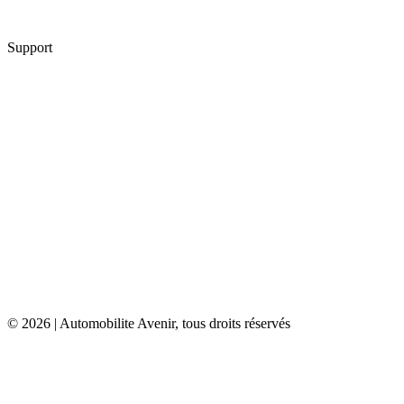
7.
GMK
Support
Contact
Mentions légales
Plan de site
Conditions générales d’utilisation
Condition générales de vente
Politique de cookies
Politique de confidentialité
© 2026 | Automobilite Avenir, tous droits réservés