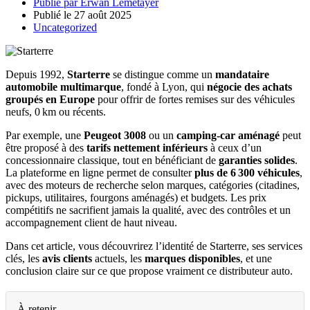
Publié par
Erwan Lemetayer
Publié le
27 août 2025
Uncategorized
Depuis 1992,
Starterre
se distingue comme un
mandataire
automobile multimarque
, fondé à Lyon, qui
négocie des achats
groupés en Europe
pour offrir de fortes remises sur des véhicules
neufs, 0 km ou récents.
Par exemple, une
Peugeot 3008
ou un
camping-car aménagé
peut
être proposé à des
tarifs nettement inférieurs
à ceux d’un
concessionnaire classique, tout en bénéficiant de
garanties solides
.
La plateforme en ligne permet de consulter
plus de 6 300 véhicules
,
avec des moteurs de recherche selon marques, catégories (citadines,
pickups, utilitaires, fourgons aménagés) et budgets. Les prix
compétitifs ne sacrifient jamais la qualité, avec des contrôles et un
accompagnement client de haut niveau.
Dans cet article, vous découvrirez l’identité de Starterre, ses services
clés, les
avis clients
actuels, les
marques disponibles
, et une
conclusion claire sur ce que propose vraiment ce distributeur auto.
À retenir