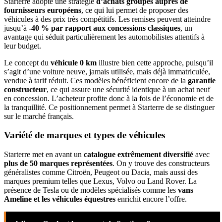
Starterre adopte une stratégie
d’achats groupés auprès de
fournisseurs européens
, ce qui lui permet de proposer des
véhicules à des prix très compétitifs. Les remises peuvent atteindre
jusqu’à
-40 % par rapport aux concessions classiques
, un
avantage qui séduit particulièrement les automobilistes attentifs à
leur budget.
Le concept du
véhicule 0 km
illustre bien cette approche, puisqu’il
s’agit d’une voiture neuve, jamais utilisée, mais déjà immatriculée,
vendue à tarif réduit. Ces modèles bénéficient encore de la
garantie
constructeur
, ce qui assure une sécurité identique à un achat neuf
en concession. L’acheteur profite donc à la fois de l’économie et de
la tranquillité. Ce positionnement permet à Starterre de se distinguer
sur le marché français.
Variété de marques et types de véhicules
Starterre met en avant un
catalogue extrêmement diversifié
avec
plus de 50 marques représentées
. On y trouve des constructeurs
généralistes comme Citroën, Peugeot ou Dacia, mais aussi des
marques premium telles que Lexus, Volvo ou Land Rover. La
présence de Tesla ou de modèles spécialisés comme les
vans
Ameline et les véhicules équestres
enrichit encore l’offre.