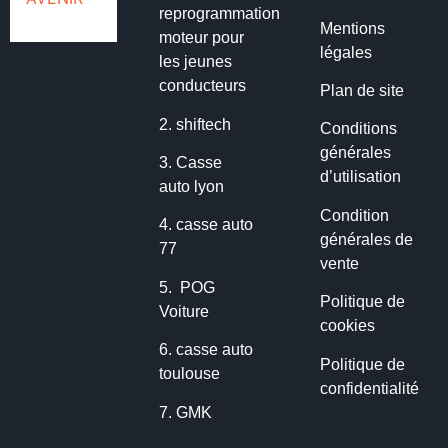
reprogrammation
Mentions
moteur pour
légales
les jeunes
conducteurs
Plan de site
2.
shiftech
Conditions
générales
3.
Casse
d’utilisation
auto lyon
Condition
4.
casse auto
générales de
77
vente
5.
POG
Politique de
Voiture
cookies
6.
casse auto
Politique de
toulouse
confidentialité
7.
GMK