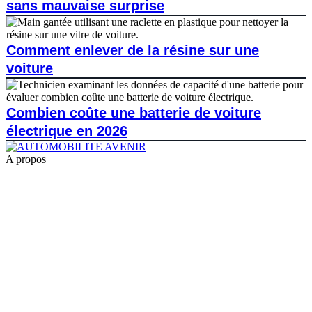
sans mauvaise surprise
Comment enlever de la résine sur une
voiture
Combien coûte une batterie de voiture
électrique en 2026
A propos
1.
la reprogrammation moteur pour les jeunes conducteurs
2.
shiftech
3.
Casse auto lyon
4.
casse auto 77
5.
POG Voiture
6.
casse auto toulouse