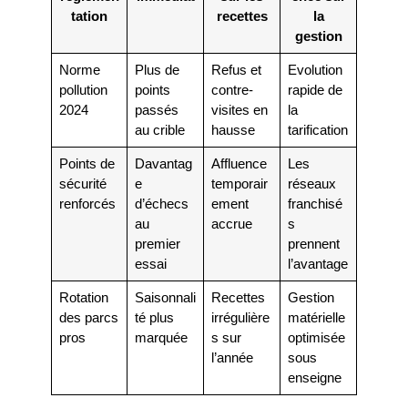
tation
recettes
la
gestion
Norme
Plus de
Refus et
Evolution
pollution
points
contre-
rapide de
2024
passés
visites en
la
au crible
hausse
tarification
Points de
Davantag
Affluence
Les
sécurité
e
temporair
réseaux
renforcés
d’échecs
ement
franchisé
au
accrue
s
premier
prennent
essai
l’avantage
Rotation
Saisonnali
Recettes
Gestion
des parcs
té plus
irrégulière
matérielle
pros
marquée
s sur
optimisée
l’année
sous
enseigne