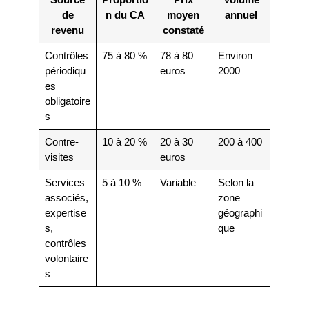
de
n du CA
moyen
annuel
revenu
constaté
Contrôles
75 à 80 %
78 à 80
Environ
périodiqu
euros
2000
es
obligatoire
s
Contre-
10 à 20 %
20 à 30
200 à 400
visites
euros
Services
5 à 10 %
Variable
Selon la
associés,
zone
expertise
géographi
s,
que
contrôles
volontaire
s