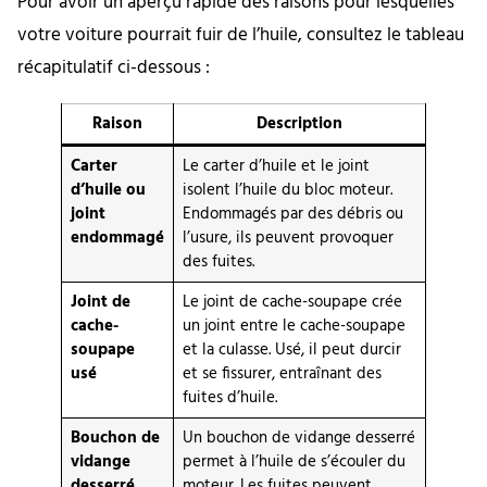
Pour avoir un aperçu rapide des raisons pour lesquelles
votre voiture pourrait fuir de l’huile, consultez le tableau
récapitulatif ci-dessous :
Raison
Description
Carter
Le carter d’huile et le joint
d’huile ou
isolent l’huile du bloc moteur.
joint
Endommagés par des débris ou
endommagé
l’usure, ils peuvent provoquer
des fuites.
Joint de
Le joint de cache-soupape crée
cache-
un joint entre le cache-soupape
soupape
et la culasse. Usé, il peut durcir
usé
et se fissurer, entraînant des
fuites d’huile.
Bouchon de
Un bouchon de vidange desserré
vidange
permet à l’huile de s’écouler du
desserré
moteur. Les fuites peuvent