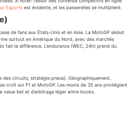
ales. À noter: l’essor des contenus compétitifs en ligne
sur Esports
est évidente, et les passerelles se multiplient.
e)
a base de fans aux États-Unis et en Asie. La MotoGP séduit
rforme surtout en Amérique du Nord, avec des marchés
éo fait la différence. L’endurance (WEC, 24h) prend du
se des circuits, stratégie pneus). Géographiquement,
Asie croît sur F1 et MotoGP. Les moins de 35 ans privilégient
e value bet et d’arbitrage léger entre books.