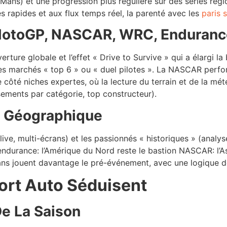
ns) et une progression plus régulière sur des séries région
és rapides et aux flux temps réel, la parenté avec les
paris 
, MotoGP, NASCAR, WRC, Enduranc
rture globale et l’effet « Drive to Survive » qui a élargi l
it les marchés « top 6 » ou « duel pilotes ». La NASCAR pe
ôté niches expertes, où la lecture du terrain et de la mét
ements par catégorie, top constructeur).
on Géographique
live, multi-écrans) et les passionnés « historiques » (analy
et endurance: l’Amérique du Nord reste le bastion NASCAR: l’
4 ans jouent davantage le pré-événement, avec une logique d
port Auto Séduisent
e La Saison