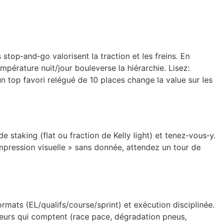
top‑and‑go valorisent la traction et les freins. En
empérature nuit/jour bouleverse la hiérarchie. Lisez:
 un top favori relégué de 10 places change la value sur les
staking (flat ou fraction de Kelly light) et tenez‑vous‑y.
mpression visuelle » sans donnée, attendez un tour de
rmats (EL/qualifs/course/sprint) et exécution disciplinée.
teurs qui comptent (race pace, dégradation pneus,