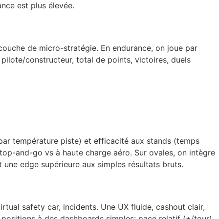
ance est plus élevée.
 couche de micro-stratégie. En endurance, on joue par
pilote/constructeur, total de points, victoires, duels
par température piste) et efficacité aux stands (temps
 stop-and-go vs à haute charge aéro. Sur ovales, on intègre
nt une edge supérieure aux simples résultats bruts.
rtual safety car, incidents. Une UX fluide, cashout clair,
positions à des dashboards simples: pace relatif (±/tour),