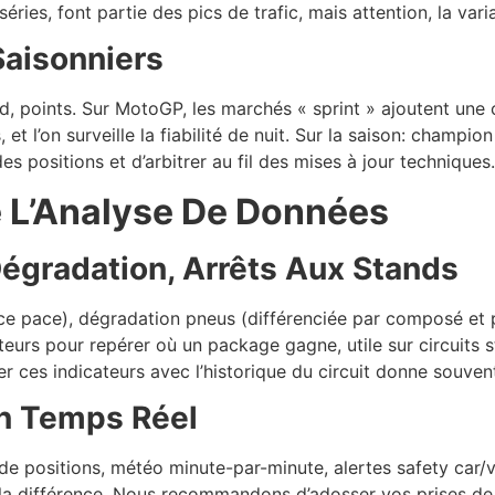
ries, font partie des pics de trafic, mais attention, la vari
aisonniers
d, points. Sur MotoGP, les marchés « sprint » ajoutent une
 l’on surveille la fiabilité de nuit. Sur la saison: champion 
 positions et d’arbitrer au fil des mises à jour techniques.
e L’Analyse De Données
Dégradation, Arrêts Aux Stands
ace pace), dégradation pneus (différenciée par composé et 
ecteurs pour repérer où un package gagne, utile sur circuits
iser ces indicateurs avec l’historique du circuit donne souve
n Temps Réel
 de positions, météo minute-par-minute, alertes safety car/vi
 la différence. Nous recommandons d’adosser vos prises de 