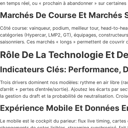
en temps réel, ou « prochain à abandonner » sur certaines sé
Marchés De Course Et Marchés S
Côté course: vainqueur, podium, meilleur tour, head-to-hea
catégories (Hypercar, LMP2, GT), équipages, constructeurs, et
saisonniers. Ces marchés « longs » permettent de couvrir des
Rôle De La Technologie Et D
Indicateurs Clés: Performance, 
Trois drivers dominent nos modèles: rythme en air libre (r
d’arrêt + pertes d’entrée/sortie). Ajoutez les écarts par s
la gestion du draft et la probabilité de neutralisation. Cro
Expérience Mobile Et Données E
Le mobile est le cockpit du parieur: flux live timing, cartes
changements de cotes lisibles, streaming synchronisé, fait