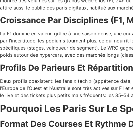
montée des volumes sur les grands week-ends (F1, 24h du Ma
attire aussi le public des paris digitaux, habitué aux march
Croissance Par Disciplines (F1
La F1 domine en valeur, grâce à une saison dense, une couve
par l’incertitude, les podiums tournent plus, ce qui nourr
spécifiques (stages, vainqueur de segment). Le WRC gagne c
poids autour des hypercars, avec des marchés longs (class
Profils De Parieurs Et Répartiti
Deux profils coexistent: les fans « tech » (appétence data, 
l’Europe de l’Ouest et l’Australie sont très actives sur F1 
le live et des tickets plus petits mais fréquents: les 35–5
Pourquoi Les Paris Sur Le S
Format Des Courses Et Rythme D