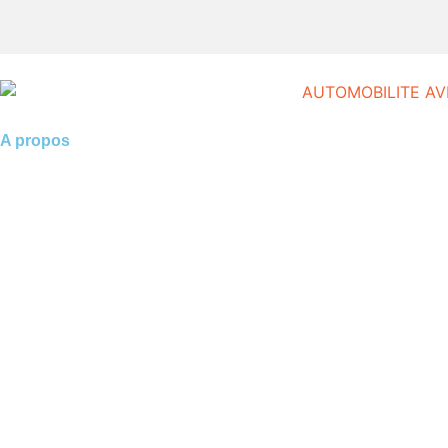
A propos
1.
la reprogrammation moteur pour les jeunes conducteurs
2.
shiftech
3.
Casse auto lyon
4.
casse auto 77
5.
POG Voiture
6.
casse auto toulouse
7.
GMK