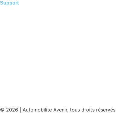
Support
Contact
Mentions légales
Plan de site
Conditions générales d’utilisation
Condition générales de vente
Politique de cookies
Politique de confidentialité
© 2026 | Automobilite Avenir, tous droits réservés