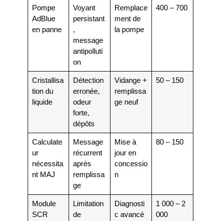
Pompe
Voyant
Remplace
400 – 700
AdBlue
persistant
ment de
en panne
,
la pompe
message
antipolluti
on
Cristallisa
Détection
Vidange +
50 – 150
tion du
erronée,
remplissa
liquide
odeur
ge neuf
forte,
dépôts
Calculate
Message
Mise à
80 – 150
ur
récurrent
jour en
nécessita
après
concessio
nt MAJ
remplissa
n
ge
Module
Limitation
Diagnosti
1 000 – 2
SCR
de
c avancé
000