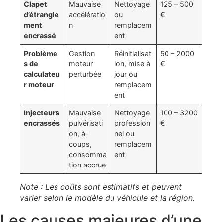
Clapet
Mauvaise
Nettoyage
125 – 500
d’étrangle
accélératio
ou
€
ment
n
remplacem
encrassé
ent
Problème
Gestion
Réinitialisat
50 – 2000
s de
moteur
ion, mise à
€
calculateu
perturbée
jour ou
r moteur
remplacem
ent
Injecteurs
Mauvaise
Nettoyage
100 – 3200
encrassés
pulvérisati
profession
€
on, à-
nel ou
coups,
remplacem
consomma
ent
tion accrue
Note : Les coûts sont estimatifs et peuvent
varier selon le modèle du véhicule et la région.
Les causes majeures d’une