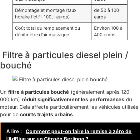
Démontage et montage (taux
de 50 à 100
horaire fictif : 100,- euros)
euros
Coût total du remplacement du
Environ 100 à
débitmètre d’air massique
400 euros
Filtre à particules diesel plein /
bouché
Un
filtre à particules bouché
(généralement après 120
000 km)
réduit significativement les performances
du
moteur. Cela affecte particulièrement les véhicules utilisés
pour de
courts trajets urbains
.
A lire :
Comment peut-on faire la remise à zéro de
l’AdBlue sur un Citroën Berlingo ?