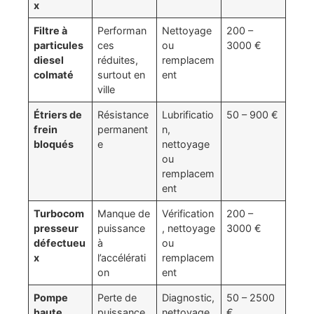
x
Filtre à
Performan
Nettoyage
200 –
particules
ces
ou
3000 €
diesel
réduites,
remplacem
colmaté
surtout en
ent
ville
Étriers de
Résistance
Lubrificatio
50 – 900 €
frein
permanent
n,
bloqués
e
nettoyage
ou
remplacem
ent
Turbocom
Manque de
Vérification
200 –
presseur
puissance
, nettoyage
3000 €
défectueu
à
ou
x
l’accélérati
remplacem
on
ent
Pompe
Perte de
Diagnostic,
50 – 2500
haute
puissance
nettoyage
€