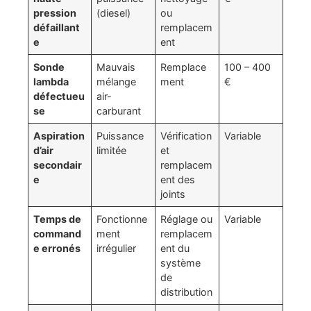
pression
(diesel)
ou
défaillant
remplacem
e
ent
Sonde
Mauvais
Remplace
100 – 400
lambda
mélange
ment
€
défectueu
air-
se
carburant
Aspiration
Puissance
Vérification
Variable
d’air
limitée
et
secondair
remplacem
e
ent des
joints
Temps de
Fonctionne
Réglage ou
Variable
command
ment
remplacem
e erronés
irrégulier
ent du
système
de
distribution