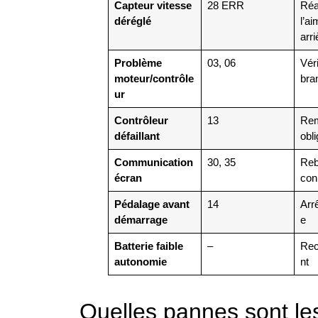
Capteur vitesse
28 ERR
Réa
déréglé
l’a
arri
Problème
03, 06
Véri
moteur/contrôle
bra
ur
Contrôleur
13
Rem
défaillant
obli
Communication
30, 35
Reb
écran
con
Pédalage avant
14
Arr
démarrage
e
Batterie faible
–
Rec
autonomie
nt
Quelles pannes sont les