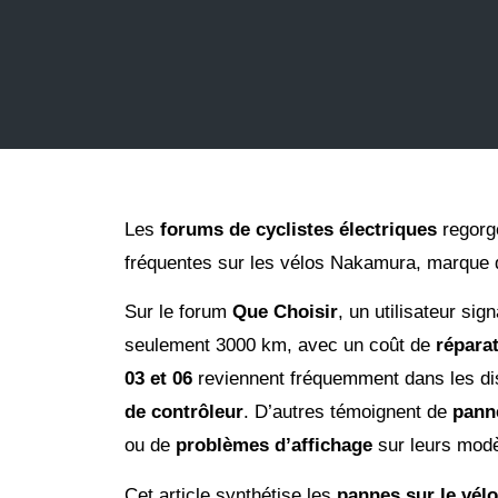
Les
forums de cyclistes électriques
regorg
fréquentes sur les vélos Nakamura, marque d
Sur le forum
Que Choisir
, un utilisateur sig
seulement 3000 km, avec un coût de
répara
03 et 06
reviennent fréquemment dans les di
de contrôleur
. D’autres témoignent de
pann
ou de
problèmes d’affichage
sur leurs modè
Cet article synthétise les
pannes sur le vél