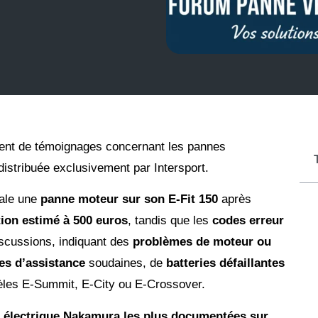
ent de témoignages concernant les pannes
istribuée exclusivement par Intersport.
nale une
panne moteur sur son E-Fit 150
après
tion estimé à 500 euros
, tandis que les
codes erreur
scussions, indiquant des
problèmes de moteur ou
es d’assistance
soudaines, de
batteries défaillantes
les E-Summit, E-City ou E-Crossover.
o électrique Nakamura les plus documentées sur