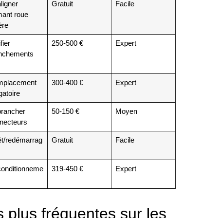
ligner
Gratuit
Facile
imant roue
ère
fier
250-500 €
Expert
nchements
placement
300-400 €
Expert
gatoire
rancher
50-150 €
Moyen
necteurs
êt/redémarrag
Gratuit
Facile
onditionneme
319-450 €
Expert
 plus fréquentes sur les