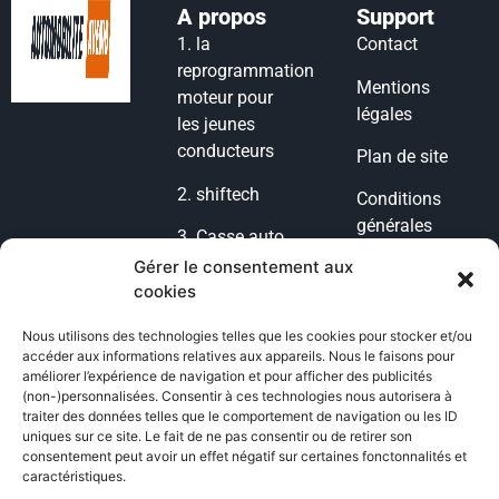
A propos
Support
1.
la
Contact
reprogrammation
Mentions
moteur pour
légales
les jeunes
conducteurs
Plan de site
2.
shiftech
Conditions
générales
3.
Casse auto
d’utilisation
lyon
Gérer le consentement aux
cookies
Condition
4.
casse auto
générales de
77
Nous utilisons des technologies telles que les cookies pour stocker et/ou
vente
accéder aux informations relatives aux appareils. Nous le faisons pour
5.
POG
améliorer l’expérience de navigation et pour afficher des publicités
Politique de
(non-)personnalisées. Consentir à ces technologies nous autorisera à
Voiture
traiter des données telles que le comportement de navigation ou les ID
cookies
uniques sur ce site. Le fait de ne pas consentir ou de retirer son
6.
casse auto
consentement peut avoir un effet négatif sur certaines fonctonnalités et
Politique de
toulouse
caractéristiques.
confidentialité