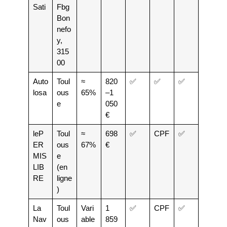
Sati
Fbg
Bon
nefo
y,
315
00
Auto
Toul
≈
820
✅
✅
✅
losa
ous
65%
–1
e
050
€
leP
Toul
≈
698
✅
CPF
✅
ER
ous
67%
€
MIS
e
LIB
(en
RE
ligne
)
La
Toul
Vari
1
✅
CPF
✅
Nav
ous
able
859