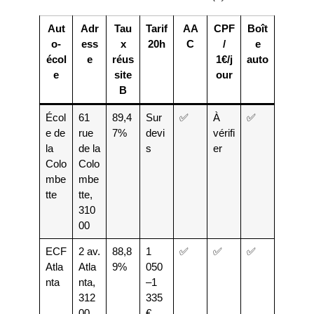
Aut
Adr
Tau
Tarif
AA
CPF
Boît
o-
ess
x
20h
C
/
e
écol
e
réus
1€/j
auto
e
site
our
B
Écol
61
89,4
Sur
✅
À
✅
e de
rue
7%
devi
vérifi
la
de la
s
er
Colo
Colo
mbe
mbe
tte
tte,
310
00
ECF
2 av.
88,8
1
✅
✅
✅
Atla
Atla
9%
050
nta
nta,
–1
312
335
00
€