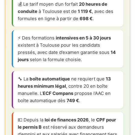
💰 Le tarif moyen d’un forfait
20 heures de
conduite
à Toulouse est de
1 119 €
, avec des
formules en ligne à partir de
698 €
.
⚡ Des formations
intensives en 5 à 30 jours
existent à Toulouse pour les candidats
pressés, avec date d’examen garantie sous
14
jours
selon la formule choisie.
🔧 La
boîte automatique
ne requiert que
13
heures minimum légal
, contre 20 en boîte
manuelle. L’
ECF Compans
propose l’AAC en
boîte automatique dès
749 €
.
💶 Depuis la
loi de finances 2026
, le
CPF pour
le permis B
est réservé aux demandeurs
d’emploi et aux salariés avec financement tiers.