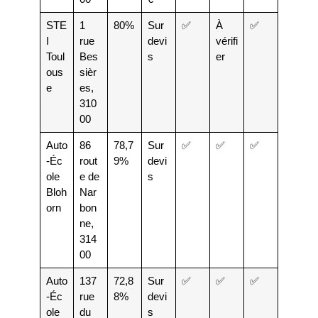
STE
1
80%
Sur
✅
À
✅
I
rue
devi
vérifi
Toul
Bes
s
er
ous
sièr
e
es,
310
00
Auto
86
78,7
Sur
✅
✅
✅
-Éc
rout
9%
devi
ole
e de
s
Bloh
Nar
orn
bon
ne,
314
00
Auto
137
72,8
Sur
✅
✅
✅
-Éc
rue
8%
devi
ole
du
s