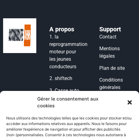
A propos
Support
1.
la
Contact
reprogrammation
Mentions
moteur pour
légales
les jeunes
conducteurs
Plan de site
2.
shiftech
Conditions
générales
3.
Casse auto
d’utilisation
lyon
Gérer le consentement aux
cookies
Condition
4.
casse auto
générales de
77
Nous utilisons des technologies telles que les cookies pour stocker et/ou
vente
accéder aux informations relatives aux appareils. Nous le faisons pour
5.
POG
améliorer l’expérience de navigation et pour afficher des publicités
Politique de
(non-)personnalisées. Consentir à ces technologies nous autorisera à
Voiture