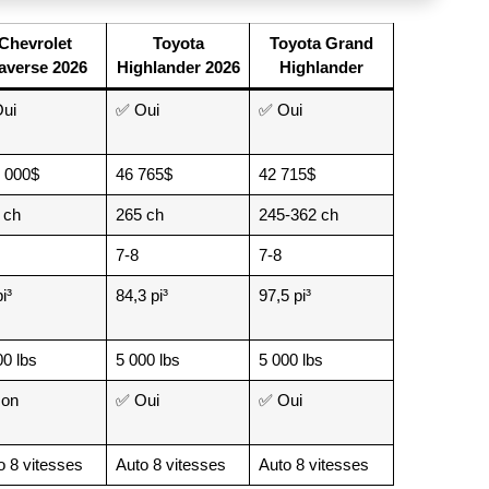
Chevrolet
Toyota
Toyota Grand
averse 2026
Highlander 2026
Highlander
ui
✅ Oui
✅ Oui
 000$
46 765$
42 715$
 ch
265 ch
245-362 ch
7-8
7-8
i³
84,3 pi³
97,5 pi³
00 lbs
5 000 lbs
5 000 lbs
on
✅ Oui
✅ Oui
o 8 vitesses
Auto 8 vitesses
Auto 8 vitesses