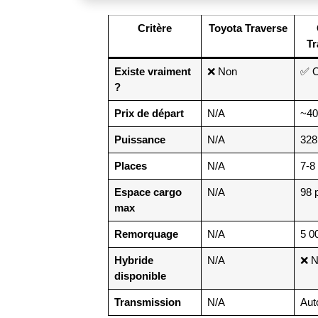
Critère
Toyota Traverse
Tr
Existe vraiment
❌ Non
✅ O
?
Prix de départ
N/A
~40
Puissance
N/A
328
Places
N/A
7-8
Espace cargo
N/A
98 p
max
Remorquage
N/A
5 0
Hybride
N/A
❌ N
disponible
Transmission
N/A
Aut