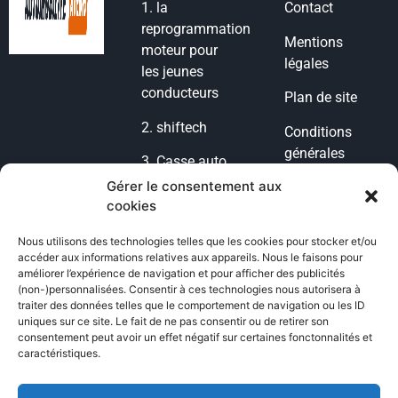
1.
la
Contact
reprogrammation
Mentions
moteur pour
légales
les jeunes
conducteurs
Plan de site
2.
shiftech
Conditions
générales
3.
Casse auto
d’utilisation
lyon
Gérer le consentement aux
cookies
Condition
4.
casse auto
générales de
77
Nous utilisons des technologies telles que les cookies pour stocker et/ou
vente
accéder aux informations relatives aux appareils. Nous le faisons pour
5.
POG
améliorer l’expérience de navigation et pour afficher des publicités
Politique de
(non-)personnalisées. Consentir à ces technologies nous autorisera à
Voiture
cookies
traiter des données telles que le comportement de navigation ou les ID
uniques sur ce site. Le fait de ne pas consentir ou de retirer son
6.
casse auto
consentement peut avoir un effet négatif sur certaines fonctonnalités et
Politique de
toulouse
caractéristiques.
confidentialité
7.
GMK