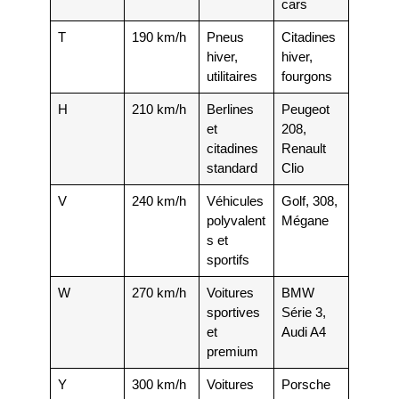
cars
T
190 km/h
Pneus
Citadines
hiver,
hiver,
utilitaires
fourgons
H
210 km/h
Berlines
Peugeot
et
208,
citadines
Renault
standard
Clio
V
240 km/h
Véhicules
Golf, 308,
polyvalent
Mégane
s et
sportifs
W
270 km/h
Voitures
BMW
sportives
Série 3,
et
Audi A4
premium
Y
300 km/h
Voitures
Porsche