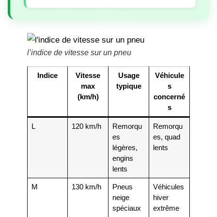
l’indice de vitesse sur un pneu
Indice
Vitesse
Usage
Véhicule
max
typique
s
(km/h)
concerné
s
L
120 km/h
Remorqu
Remorqu
es
es, quad
légères,
lents
engins
lents
M
130 km/h
Pneus
Véhicules
neige
hiver
spéciaux
extrême