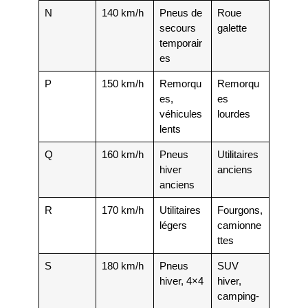
N
140 km/h
Pneus de
Roue
secours
galette
temporair
es
P
150 km/h
Remorqu
Remorqu
es,
es
véhicules
lourdes
lents
Q
160 km/h
Pneus
Utilitaires
hiver
anciens
anciens
R
170 km/h
Utilitaires
Fourgons,
légers
camionne
ttes
S
180 km/h
Pneus
SUV
hiver, 4×4
hiver,
camping-