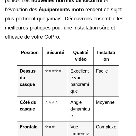
pensé. Les
nouvelles normes de sécurité
et
l’évolution des
équipements moto
rendent ce sujet
plus pertinent que jamais. Découvrons ensemble les
meilleures pratiques pour une installation sûre et
efficace de votre GoPro.
Position
Sécurité
Qualité
Installati
vidéo
on
Dessus
⭐⭐⭐⭐⭐
Excellent
Facile
du
e vue
casque
panorami
que
Côté du
⭐⭐⭐⭐
Angle
Moyenne
casque
dynamiqu
e
Frontale
⭐⭐⭐
Vue
Complexe
immersiv