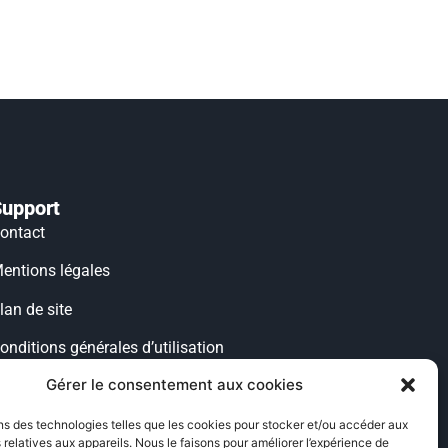
Support
ontact
entions légales
lan de site
onditions générales d’utilisation
Gérer le consentement aux cookies
ondition générales de vente
olitique de cookies
ns des technologies telles que les cookies pour stocker et/ou accéder aux
 relatives aux appareils. Nous le faisons pour améliorer l’expérience de