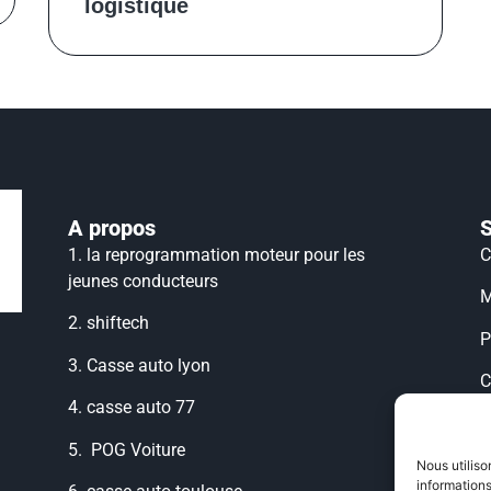
logistique
A propos
1.
la reprogrammation moteur pour les
C
jeunes conducteurs
M
2.
shiftech
P
3.
Casse auto lyon
C
4.
casse auto 77
C
5.
POG Voiture
P
Nous utiliso
informations